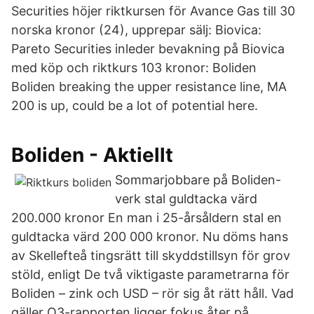
Securities höjer riktkursen för Avance Gas till 30
norska kronor (24), upprepar sälj: Biovica:
Pareto Securities inleder bevakning på Biovica
med köp och riktkurs 103 kronor: Boliden
Boliden breaking the upper resistance line, MA
200 is up, could be a lot of potential here.
Boliden - Aktiellt
Sommarjobbare på Boliden-
verk stal guldtacka värd
200.000 kronor En man i 25-årsåldern stal en
guldtacka värd 200 000 kronor. Nu döms hans
av Skellefteå tingsrätt till skyddstillsyn för grov
stöld, enligt De två viktigaste parametrarna för
Boliden – zink och USD – rör sig åt rätt håll. Vad
gäller Q3-rapporten ligger fokus åter på